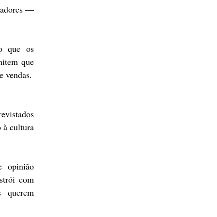
iadores — 
o que os 
item que 
e vendas.
evistados 
à cultura 
 opinião 
trói com 
s querem 