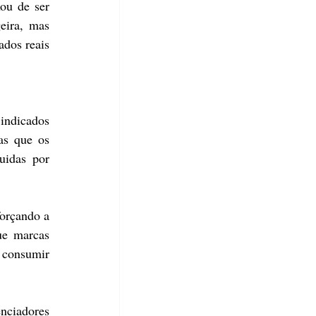
ou de ser 
ira, mas 
dos reais 
ndicados 
s que os 
idas por 
orçando a 
e marcas 
consumir 
ciadores 