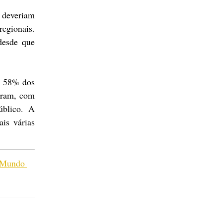
deveriam 
egionais. 
esde que 
a 58% dos 
eram, com 
blico. A 
is várias 
- Mundo 