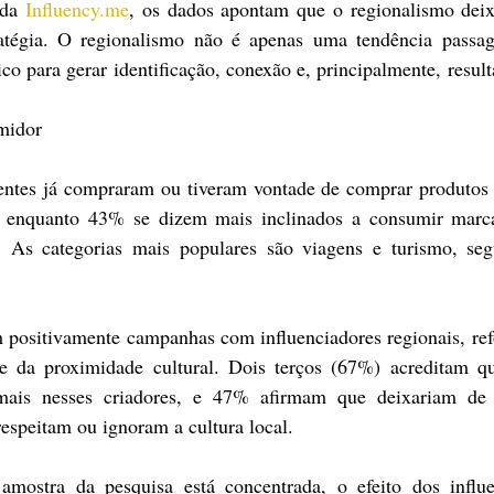
da 
Influency.me
, os dados apontam que o regionalismo deix
ratégia. O regionalismo não é apenas uma tendência passage
o para gerar identificação, conexão e, principalmente, resulta
midor
ntes já compraram ou tiveram vontade de comprar produtos i
s, enquanto 43% se dizem mais inclinados a consumir marca
 As categorias mais populares são viagens e turismo, segu
 positivamente campanhas com influenciadores regionais, ref
 e da proximidade cultural. Dois terços (67%) acreditam qu
 mais nesses criadores, e 47% afirmam que deixariam de 
espeitam ou ignoram a cultura local.
ostra da pesquisa está concentrada, o efeito dos influen