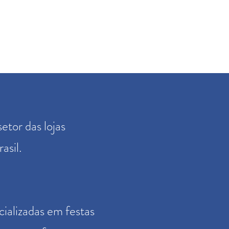
setor
das lojas
asil.
cializadas em festas