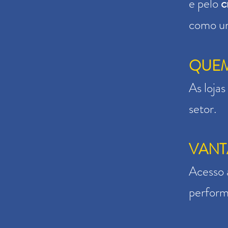
e pelo
c
como u
QUEM
As lojas
setor.
VANT
Acesso a
perform