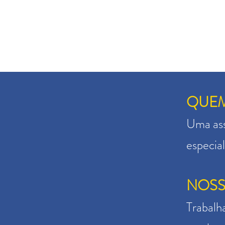
QUE
Uma ass
especia
NOSS
Trabalh