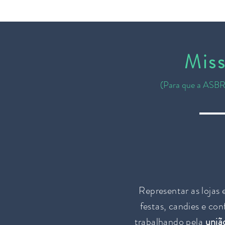
Mi
s
(Para que a ASBR
Representar as lojas 
festas, candies e conf
trabalhando pela
uniã