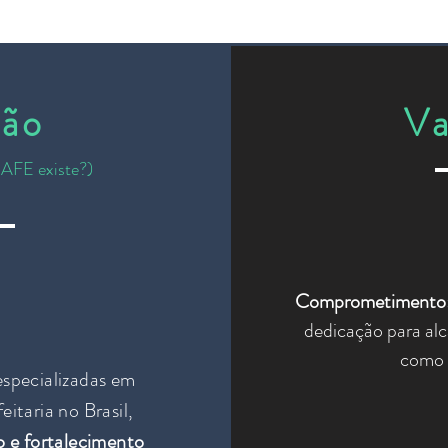
são
Va
AFE existe?)
Comprometimento
dedicação para alc
como 
especializadas em
eitaria no Brasil,
o e fortalecimento