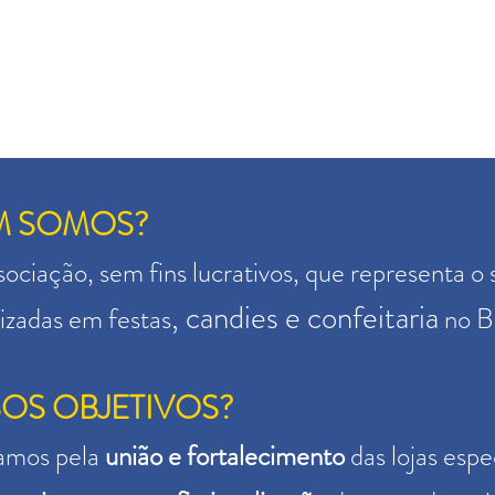
M SOMOS?
ociação, sem fins lucrativos, que representa
o 
,
candies e confeitaria
lizadas em festas
no Br
OS OBJETIVOS?
amos pela
união e fortalecimen
to
das lojas espe