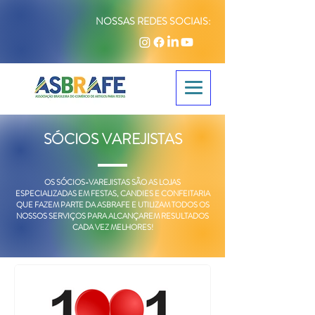
NOSSAS REDES SOCIAIS:
SÓCIOS VAREJISTAS
OS SÓCIOS-VAREJISTAS SÃO AS LOJAS
ESPECIALIZADAS EM FESTAS, CANDIES E CONFEITARIA
QUE FAZEM PARTE DA ASBRAFE E UTILIZAM TODOS OS
NOSSOS SERVIÇOS PARA ALCANÇAREM RESULTADOS
CADA VEZ MELHORES!