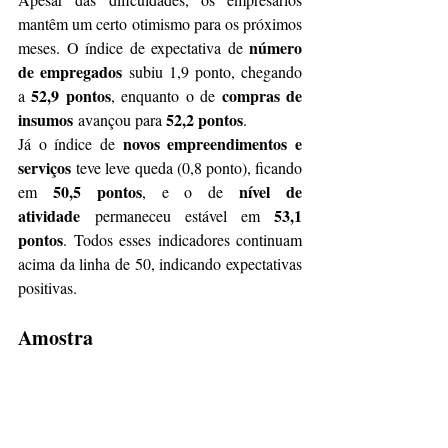
mantêm um certo otimismo para os próximos 
número 
meses. O índice de expectativa de 
de empregados
 subiu 1,9 ponto, chegando 
52,9 pontos
compras de 
a 
, enquanto o de 
insumos
52,2 pontos
 avançou para 
.
novos empreendimentos e 
Já o índice de 
serviços
 teve leve queda (0,8 ponto), ficando 
50,5 pontos
nível de 
em 
, e o de 
atividade
53,1 
 permaneceu estável em 
pontos
. Todos esses indicadores continuam 
acima da linha de 50, indicando expectativas 
positivas.
Amostra
305 empresas
A pesquisa consultou 
 entre os 
118 
dias 1º e 10 de julho de 2025, sendo 
pequenas, 123 médias e 64 grandes
.