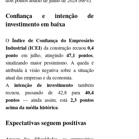
dois pontos abaixo de junho de 2024 (68%).
Confiança e intenção de 
investimento em baixa
Índice de Confiança do Empresário 
O 
Industrial (ICEI)
0,4 
 da construção recuou 
ponto
47,1 pontos
 em julho, atingindo 
, 
sinalizando maior pessimismo. A queda é 
atribuída à visão negativa sobre a situação 
atual das empresas e da economia.
intenção de investimento
A 
 também 
40,4 
recuou, passando de 42,8 para 
pontos
2,3 pontos 
 — ainda assim, está 
acima da média histórica
.
Expectativas seguem positivas
Apesar das dificuldades, os empresários 