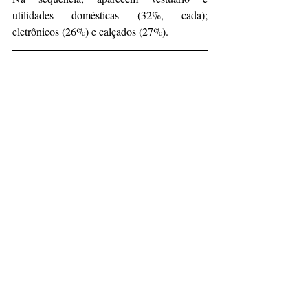
utilidades domésticas (32%, cada); 
eletrônicos (26%) e calçados (27%).
Fonte: 
Consumidores pretendem gastar 
mais de R$ 500 na Black Friday 
(meioemensagem.com.br)
Notícias
Posts recentes
Ver tudo