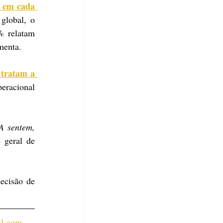
 em cada 
lobal, o 
 relatam 
menta.
tratam a 
racional 
 sentem, 
 geral de 
cisão de 
al-com-