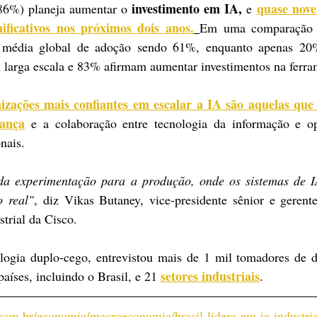
investimento em IA,
quase nove
86%) planeja aumentar o 
 e 
ificativos nos próximos dois anos.
Em uma comparação g
a média global de adoção sendo 61%, enquanto apenas 20%
larga escala e 83% afirmam aumentar investimentos na ferra
izações mais confiantes em escalar a IA são aquelas que 
rança
 e a colaboração entre tecnologia da informação e ope
nais.
 da experimentação para a produção, onde os sistemas de IA
 real"
, diz Vikas Butaney, vice-presidente sênior e gerente
trial da Cisco.
ogia duplo-cego, entrevistou mais de 1 mil tomadores de de
setores industriais
aíses, incluindo o Brasil, e 21 
.
.com.br/economia/macroeconomia/brasil-lidera-em-ia-industri