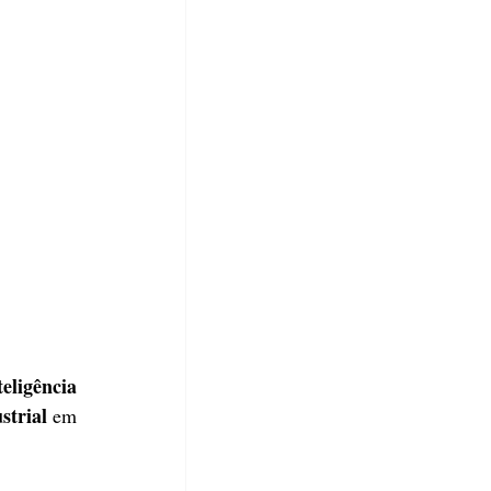
teligência 
strial
 em 