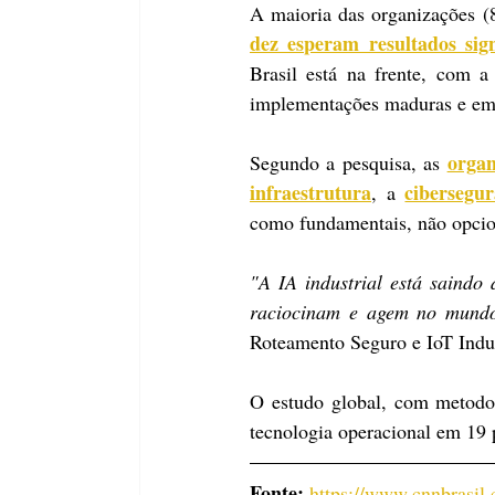
A maioria das organizações (
dez esperam resultados sign
Brasil está na frente, com 
implementações maduras e em 
organ
Segundo a pesquisa, as 
infraestrutura
cibersegu
, a 
como fundamentais, não opcio
"A IA industrial está saindo
raciocinam e agem no mundo
Roteamento Seguro e IoT Indus
O estudo global, com metodol
tecnologia operacional em 19 p
Fonte: 
https://www.cnnbrasil