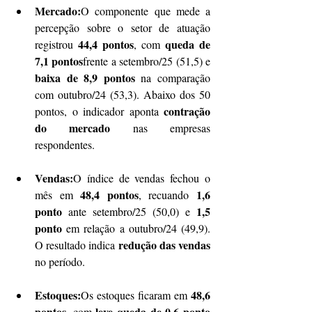
Mercado:
O componente que mede a 
percepção sobre o setor de atuação 
44,4 pontos
queda de 
registrou 
, com 
7,1 pontos
frente a setembro/25 (51,5) e 
baixa de 8,9 pontos
 na comparação 
com outubro/24 (53,3). Abaixo dos 50 
contração 
pontos, o indicador aponta 
do mercado
 nas empresas 
respondentes.
Vendas:
O índice de vendas fechou o 
48,4 pontos
1,6 
mês em 
, recuando 
ponto
1,5 
 ante setembro/25 (50,0) e 
ponto
 em relação a outubro/24 (49,9). 
redução das vendas
O resultado indica 
no período.
Estoques:
48,6 
Os estoques ficaram em 
pontos
leve queda de 0,6 ponto
, com 