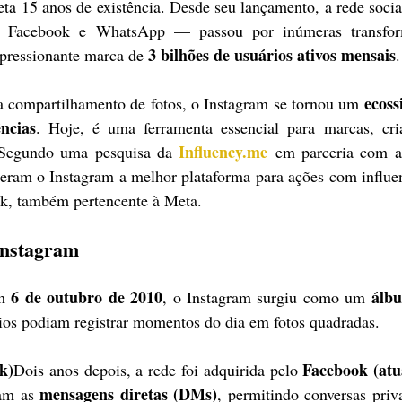
ta 15 anos de existência. Desde seu lançamento, a rede socia
 Facebook e WhatsApp — passou por inúmeras transfor
3 bilhões de usuários ativos mensais
mpressionante marca de 
.
ecoss
 compartilhamento de fotos, o Instagram se tornou um 
ncias
. Hoje, é uma ferramenta essencial para marcas, cria
Influency.me
 Segundo uma pesquisa da 
 em parceria com a
eram o Instagram a melhor plataforma para ações com influen
ok, também pertencente à Meta.
Instagram
6 de outubro de 2010
álbu
m 
, o Instagram surgiu como um 
rios podiam registrar momentos do dia em fotos quadradas.
k)
Facebook (atu
Dois anos depois, a rede foi adquirida pelo 
mensagens diretas (DMs)
am as 
, permitindo conversas priva