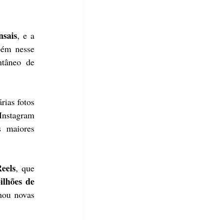
nsais
, e a 
ém nesse 
tâneo de 
ias fotos 
nstagram 
 maiores 
eels
, que 
ilhões de 
ou novas 