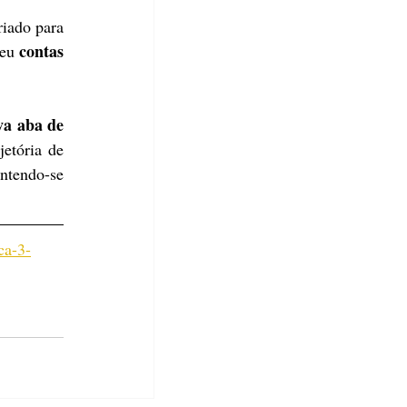
iado para 
contas 
eu 
va aba de 
etória de 
ntendo-se 
ca-3-