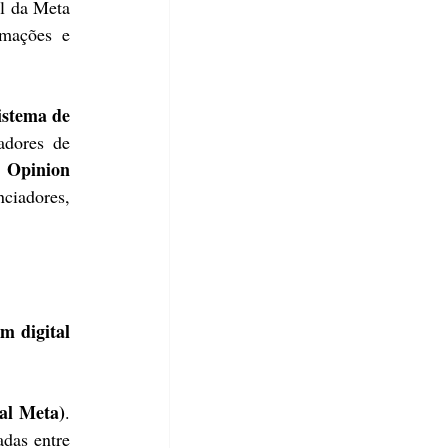
l da Meta 
mações e 
istema de 
dores de 
Opinion 
 
ciadores, 
m digital 
al Meta)
. 
das entre 