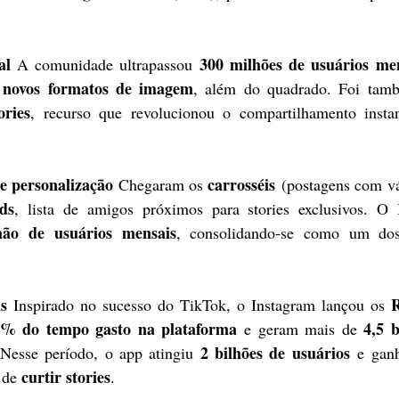
al 
300 milhões de usuários me
A comunidade ultrapassou 
novos formatos de imagem
 
, além do quadrado. Foi tamb
ories
, recurso que revolucionou o compartilhamento instan
e personalização 
carrosséis
Chegaram os 
 (postagens com vár
ds
, lista de amigos próximos para stories exclusivos. O I
hão de usuários mensais
, consolidando-se como um dos
s 
R
Inspirado no sucesso do TikTok, o Instagram lançou os 
% do tempo gasto na plataforma
4,5 b
 e geram mais de 
2 bilhões de usuários
 Nesse período, o app atingiu 
 e ganh
curtir stories
 de 
.