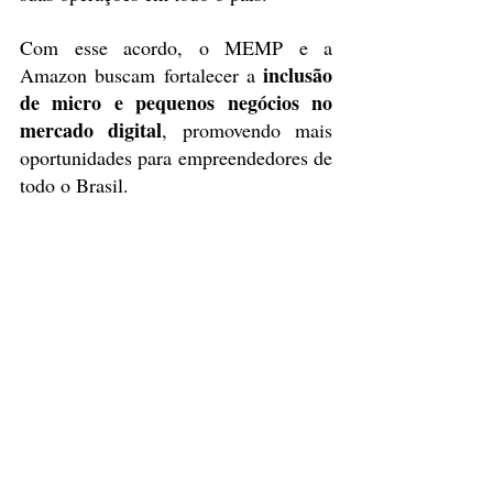
Com esse acordo, o MEMP e a 
 inclusão 
Amazon buscam fortalecer a
de micro e pequenos negócios no 
mercado digital
, promovendo mais 
oportunidades para empreendedores de 
todo o Brasil.
Fonte:
Amazon Brasil e Ministério do 
Empreendedorismo selam parceria para 
apoiar MPEs no e-commerce - E-Commerce 
Brasil
Notícias
Posts recentes
Ver tudo