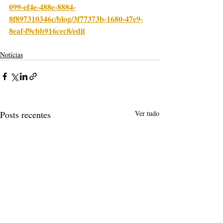
099-ef4e-488e-8884-
8f897310346c/blog/3f77373b-1680-47e9-
8eaf-f9cbb916cec8/edit
Notícias
Posts recentes
Ver tudo