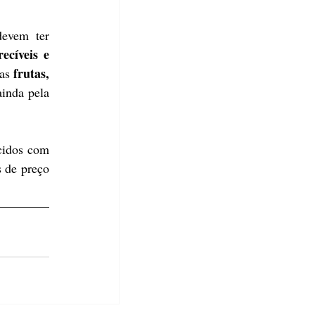
evem ter 
recíveis e 
frutas, 
as 
inda pela 
cidos com 
 de preço 