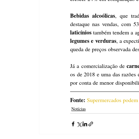
Bebidas alcoólicas
, que tra
destaque nas vendas, com 5
laticínios
 também tendem a ap
legumes e verduras
, a expec
queda de preços observada de
carn
Já a comercialização de 
os de 2018 e uma das razões é
por conta de menor disponibil
Fonte:
Supermercados podem t
Notícias