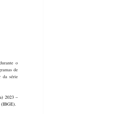
urante o 
ramas de 
 da série 
) 2023 – 
a (IBGE).