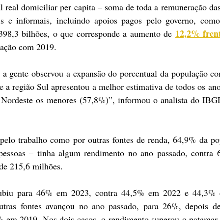
real domiciliar per capita – soma de toda a remuneração das 
is e informais, incluindo apoios pagos pelo governo, como 
12,2% frent
 398,3 bilhões, o que corresponde a aumento de 
ração com 2019.
, a gente observou a expansão do porcentual da população c
 a região Sul apresentou a melhor estimativa de todos os anos
e Nordeste os menores (57,8%)”, informou o analista do IBG
pelo trabalho como por outras fontes de renda, 64,9% da po
pessoas – tinha algum rendimento no ano passado, contra 
de 215,6 milhões.
ubiu para 46% em 2023, contra 44,5% em 2022 e 44,3% 
ras fontes avançou no ano passado, para 26%, depois de r
 em 2019. Nos dois casos, o rendimento superou o patamar a