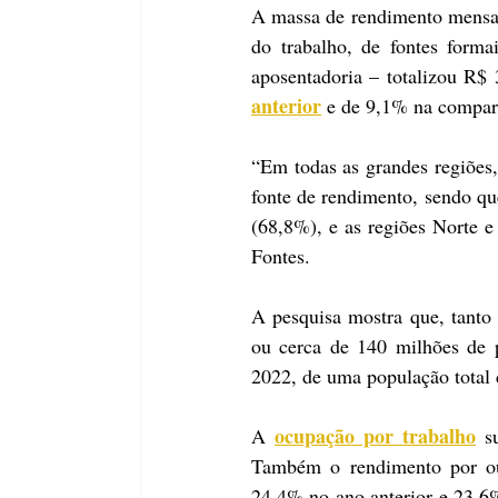
A massa de rendimento mensal 
do trabalho, de fontes forma
aposentadoria – totalizou R$
anterior
 e de 9,1% na compa
“Em todas as grandes regiões
fonte de rendimento, sendo que
(68,8%), e as regiões Norte 
Fontes.
A pesquisa mostra que, tanto 
ou cerca de 140 milhões de 
2022, de uma população total 
ocupação por trabalho
A 
 s
Também o rendimento por out
24,4% no ano anterior e 23,6%