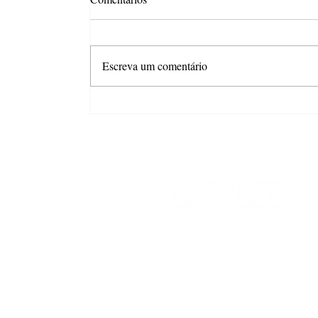
Escreva um comentário
Combo com desconto é o
principal gatilho para aumentar
o gasto no Dia dos Pais