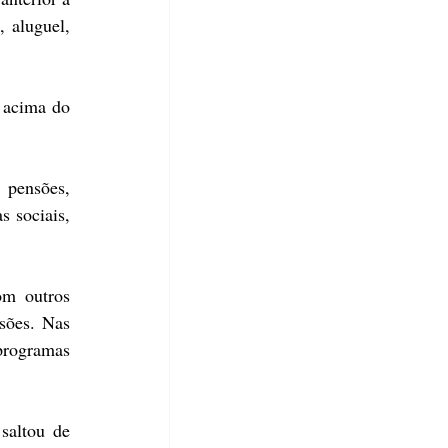
 aluguel, 
 acima do 
pensões, 
 sociais, 
m outros 
ões. Nas 
rogramas 
altou de 