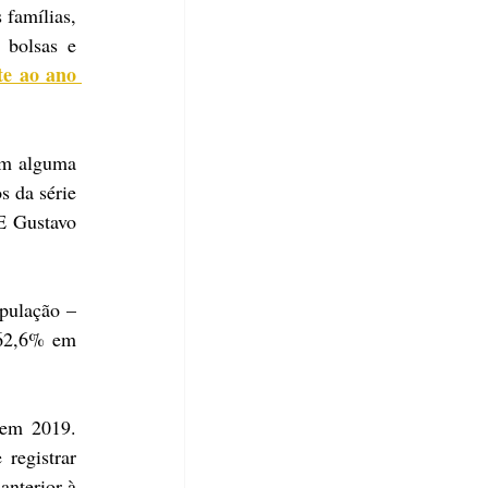
famílias, 
bolsas e 
e ao ano 
om alguma 
 da série 
E Gustavo 
pulação – 
62,6% em 
em 2019. 
egistrar 
nterior à 