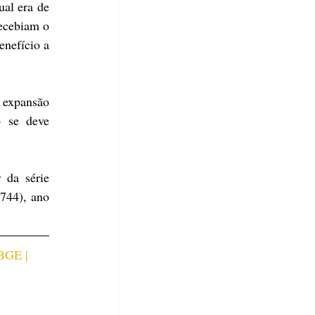
al era de 
ecebiam o 
nefício a 
expansão 
 se deve 
da série 
744), ano 
IBGE | 