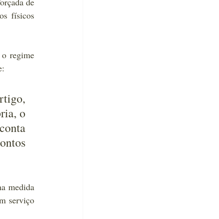
orçada de 
s físicos 
 o regime 
e:
rtigo, 
ia, o 
onta 
ntos 
na medida 
m serviço 