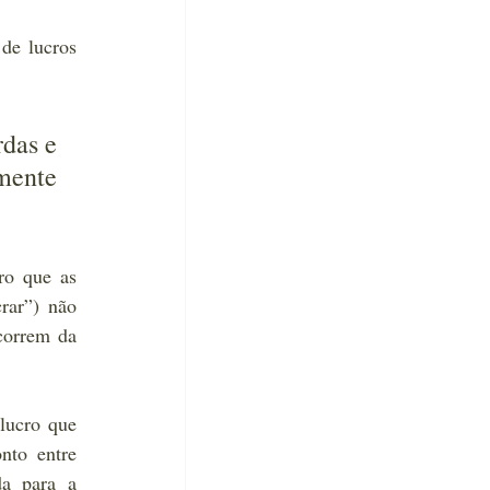
de lucros 
das e 
ente 
ro que as 
rar”) não 
correm da 
ucro que 
to entre 
a para a 