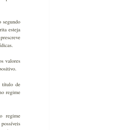
o segundo 
ta esteja 
prescreve 
ídicas.
s valores 
positivo.
título de 
no regime 
o regime 
ossíveis 