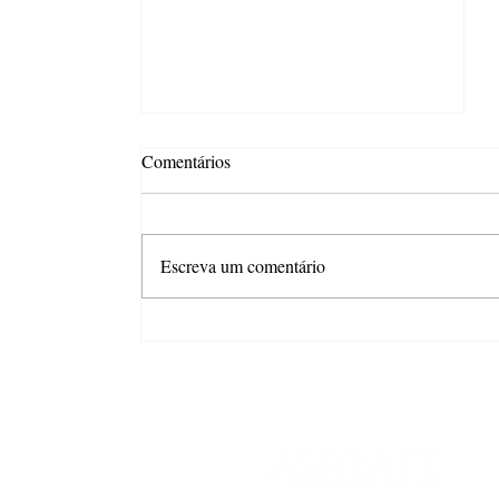
Comentários
Escreva um comentário
Apesar dos juros e da inflação,
mercado de trabalho sustenta
otimismo do consumidor em São
Paulo