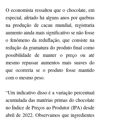
O economista ressaltou que o chocolate, em 
especial, afetado há alguns anos por quebras 
na produção de cacau mundial, registraria 
aumento ainda mais significativo se não fosse 
o fenômeno da reduflação, que consiste na 
redução da gramatura do produto final como 
possibilidade de manter o preço ou até 
mesmo repassar aumentos mais suaves do 
que ocorreria se o produto fosse mantido 
com o mesmo peso.
“Um indicativo disso é a variação percentual 
acumulada das matérias primas do chocolate 
no Índice de Preços ao Produtor (IPA) desde 
abril de 2022. Observamos que ingredientes 
importantes tiveram aumentos muito acima 
dos preços do chocolate ao consumidor. No 
período total analisado, a manteiga de cacau 