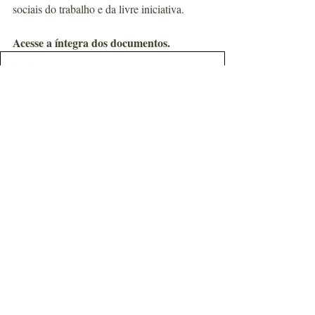
sociais do trabalho e da livre iniciativa.
Acesse a íntegra dos documentos.
of_cio_prorroga_o_vig_ncia_gerenciamento_riscos_psicossoc
.docx
Fazer download de DOCX • 16KB
Matérias e artigos em parceria
Posts recentes
Ver tudo