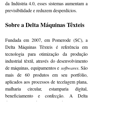
da Indústria 4.0, esses sistemas aumentam a 
previsibilidade e reduzem desperdícios.
Sobre a Delta Máquinas Têxteis
Fundada em 2007, em Pomerode (SC), a 
Delta Máquinas Têxteis é referência em 
tecnologia para otimização da produção 
industrial têxtil, através do desenvolvimento 
de máquinas, equipamentos e 
softwares
. São 
mais de 60 produtos em seu portfólio, 
aplicados aos processos de tecelagem plana, 
malharia circular, estamparia digital, 
beneficiamento e confecção. A Delta 
desenvolve, ainda, projetos de automação 
customizados, de acordo com a necessidade 
de cada cliente. Com foco na indústria 4.0 
têxtil e confecção 4.0, alinha automação, 