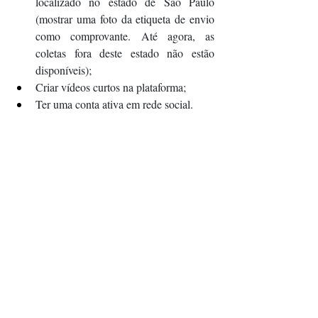
localizado no estado de São Paulo 
(mostrar uma foto da etiqueta de envio 
como comprovante. Até agora, as 
coletas fora deste estado não estão 
disponíveis);
Criar vídeos curtos na plataforma;
Ter uma conta ativa em rede social.
Fonte:
Kwai Shop: plataforma conquista 
lojistas brasileiros com o live commerce - E-
Commerce Brasil
Notícias
Posts recentes
Ver tudo