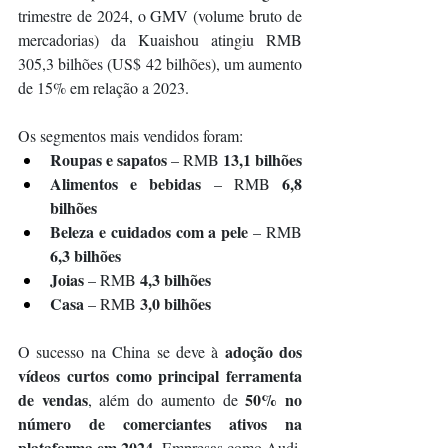
trimestre de 2024, o GMV (volume bruto de 
mercadorias) da Kuaishou atingiu RMB 
305,3 bilhões (US$ 42 bilhões), um aumento 
de 15% em relação a 2023.
Os segmentos mais vendidos foram:
Roupas e sapatos
13,1 bilhões
 – RMB 
Alimentos e bebidas
6,8 
 – RMB 
bilhões
Beleza e cuidados com a pele
 – RMB 
6,3 bilhões
Joias
4,3 bilhões
 – RMB 
Casa
3,0 bilhões
 – RMB 
adoção dos 
O sucesso na China se deve à 
vídeos curtos como principal ferramenta 
de vendas
50% no 
, além do aumento de 
número de comerciantes ativos na 
plataforma em 2024
. Empresas como Audi, 