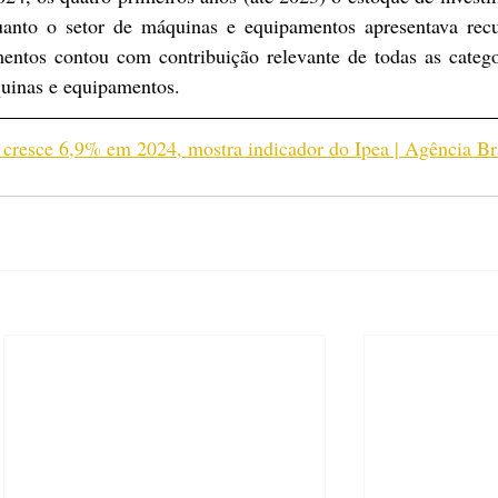
uanto o setor de máquinas e equipamentos apresentava recu
entos contou com contribuição relevante de todas as catego
quinas e equipamentos.
 cresce 6,9% em 2024, mostra indicador do Ipea | Agência Br