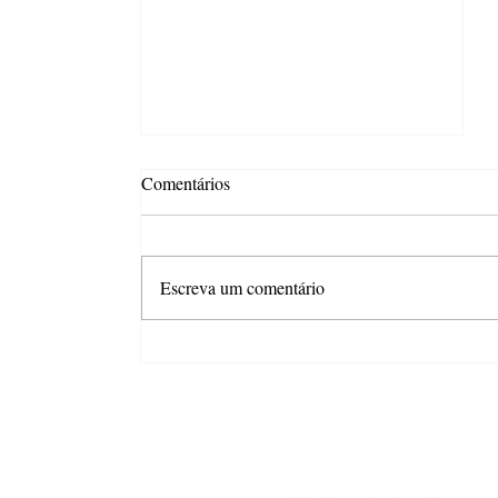
Comentários
Escreva um comentário
Combo com desconto é o
principal gatilho para aumentar
o gasto no Dia dos Pais