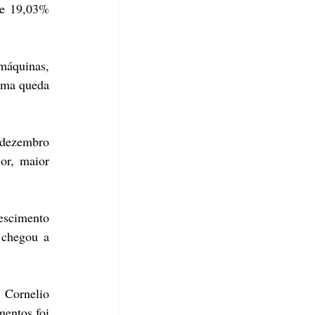
e 19,03% 
áquinas, 
uma queda 
dezembro 
r, maior 
escimento 
chegou a 
Cornelio 
entos foi 