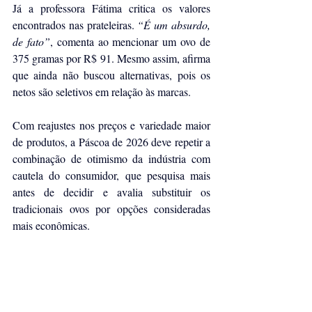
Já a professora Fátima critica os valores 
encontrados nas prateleiras.
 “É um absurdo, 
de fato”
, comenta ao mencionar um ovo de 
375 gramas por R$ 91. Mesmo assim, afirma 
que ainda não buscou alternativas, pois os 
netos são seletivos em relação às marcas.
Com reajustes nos preços e variedade maior 
de produtos, a Páscoa de 2026 deve repetir a 
combinação de otimismo da indústria com 
cautela do consumidor, que pesquisa mais 
antes de decidir e avalia substituir os 
tradicionais ovos por opções consideradas 
mais econômicas.
Fonte: 
https://www.jornalcruzeiro.com.br/sorocaba/
noticias/2026/03/757895-industria-projeta-