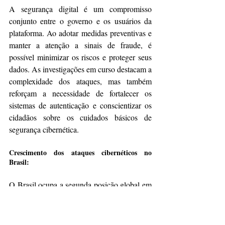
A segurança digital é um compromisso 
conjunto entre o governo e os usuários da 
plataforma. Ao adotar medidas preventivas e 
manter a atenção a sinais de fraude, é 
possível minimizar os riscos e proteger seus 
dados. As investigações em curso destacam a 
complexidade dos ataques, mas também 
reforçam a necessidade de fortalecer os 
sistemas de autenticação e conscientizar os 
cidadãos sobre os cuidados básicos de 
segurança cibernética.
Crescimento dos ataques cibernéticos no 
Brasil:
O Brasil ocupa a segunda posição global em 
termos de ataques cibernéticos, evidenciando 
a vulnerabilidade do país diante de ameaças 
digitais. Em 2024, o Brasil registrou um 