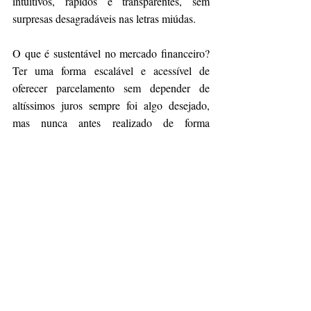
intuitivos, rápidos e transparentes, sem 
surpresas desagradáveis nas letras miúdas.
O que é sustentável no mercado financeiro? 
Ter uma forma escalável e acessível de 
oferecer parcelamento sem depender de 
altíssimos juros sempre foi algo desejado, 
mas nunca antes realizado de forma 
consistente. O Pix Parcelado veio para 
mudar esse paradigma, e em seu pouco 
tempo de existência já traz uma legião de 
usuários frequentes, não somente dentro da 
geração Z, seu público principal, mas 
também em diversos outros segmentos. Esse 
é o início do futuro dos meios de pagamento 
no Brasil.
Fonte:
GenZ: os propulsores do Pix e o 