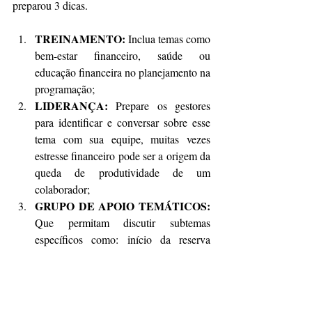
preparou 3 dicas.
TREINAMENTO:
 Inclua temas como 
bem-estar financeiro, saúde ou 
educação financeira no planejamento na 
programação;
LIDERANÇA:
 Prepare os gestores 
para identificar e conversar sobre esse 
tema com sua equipe, muitas vezes 
estresse financeiro pode ser a origem da 
queda de produtividade de um 
colaborador;
GRUPO DE APOIO TEMÁTICOS:
Que permitam discutir subtemas 
específicos como: início da reserva 
financeira para trainees, como lidar com 
o endividamento ou consumo excessivo 
e preparativos para o bem-estar 
financeiro na aposentadoria.