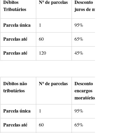
Débitos 
Nº de parcelas
Desconto 
Tributários
juros de mora
Parcela única
1
95%
Parcelas até
60
65%
Parcelas até
120
45%
Débitos não 
Nº de parcelas
Desconto 
tributários
encargos 
moratórios
Parcela única
1
95%
Parcelas até
60
65%