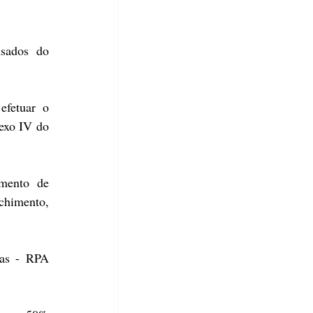
sados do 
fetuar o 
exo IV do 
mento de 
chimento, 
as - RPA 