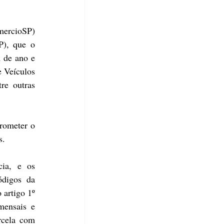
ercioSP) 
), que o 
 de ano e 
 Veículos 
e outras 
rometer o 
s.
ia, e os 
digos da 
artigo 1º 
ensais e 
cela com 