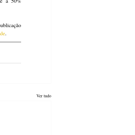
te a 50% 
blicação 
ade
.
Ver tudo