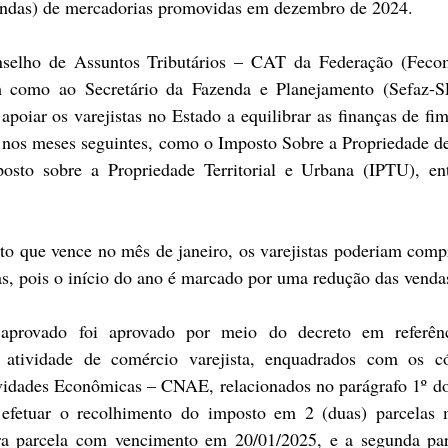
endas) de mercadorias promovidas em dezembro de 2024.
selho de Assuntos Tributários – CAT da Federação (Fecom
m como ao Secretário da Fazenda e Planejamento (Sefaz-SP
apoiar os varejistas no Estado a equilibrar as finanças de fim
s nos meses seguintes, como o Imposto Sobre a Propriedade de
sto sobre a Propriedade Territorial e Urbana (IPTU), entr
o que vence no mês de janeiro, os varejistas poderiam comp
as, pois o início do ano é marcado por uma redução das venda
aprovado foi aprovado por meio do decreto em referênc
 atividade de comércio varejista, enquadrados com os có
vidades Econômicas – CNAE, relacionados no parágrafo 1º do 
 efetuar o recolhimento do imposto em 2 (duas) parcelas m
ira parcela com vencimento em 20/01/2025, e a segunda par