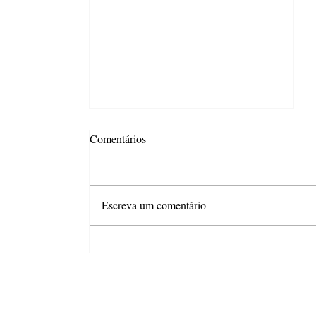
Comentários
Escreva um comentário
Apesar dos juros e da inflação,
mercado de trabalho sustenta
otimismo do consumidor em São
Paulo