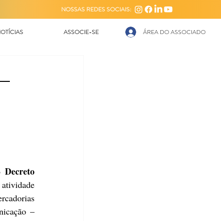
NOSSAS REDES SOCIAIS:
OTÍCIAS
ASSOCIE-SE
ÁREA DO ASSOCIADO
–
Decreto 
o 
atividade 
rcadorias 
icação – 