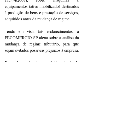
equipamentos (ativo imobilizado) destinados 
à produção de bens e prestação de serviços, 
adquiridos antes da mudança de regime.
Tendo em vista tais esclarecimentos, a 
FECOMERCIO SP alerta sobre a análise da 
mudança de regime tributário, para que 
sejam evitados possíveis prejuízos à empresa.
Para saber mais sobre a referida solução de 
consulta, 
clique aqui
 e acesse a íntegra da 
norma.
Fonte: 
MixLegal Express 
(fecomercio.com.br)
Matérias e artigos em parceria