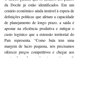
da Docile já estão identificados. Em um 
cenário econômico ainda instável à espera de 
definições políticas que afetam a capacidade 
de planejamento de longo prazo, a saída é 
apostar na eficiência produtiva e mitigar o 
custo logístico que a extensão territorial do 
País representa. “Como bala tem uma 
margem de lucro pequena, nós precisamos 
oferecer preços competitivos e chegar aos 
pontos de venda que não estamos até agora.”
E se o começo da companhia exigiu 
iniciativas pouco ortodoxas, como quando os 
irmãos usavam uma betoneira adaptada para 
misturar ingredientes ou equipamentos da 
indústria farmacêutica para fazer pastilhas, o 
sucesso da empresa familiar ainda demanda 
ousadia.