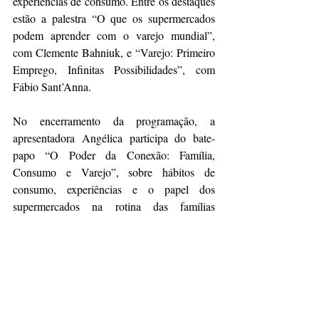
experiências de consumo. Entre os destaques 
estão a palestra “O que os supermercados 
podem aprender com o varejo mundial”, 
com Clemente Bahniuk, e “Varejo: Primeiro 
Emprego, Infinitas Possibilidades”, com 
Fábio Sant’Anna.
No encerramento da programação, a 
apresentadora Angélica participa do bate-
papo “O Poder da Conexão: Família, 
Consumo e Varejo”, sobre hábitos de 
consumo, experiências e o papel dos 
supermercados na rotina das famílias 
brasileiras.
Fonte: 
https://mercadoeconsumo.com.br/18/05/2026
/supermercados/com-900-expositores-apas-
show-sera-palco-de-lancamentos-e-