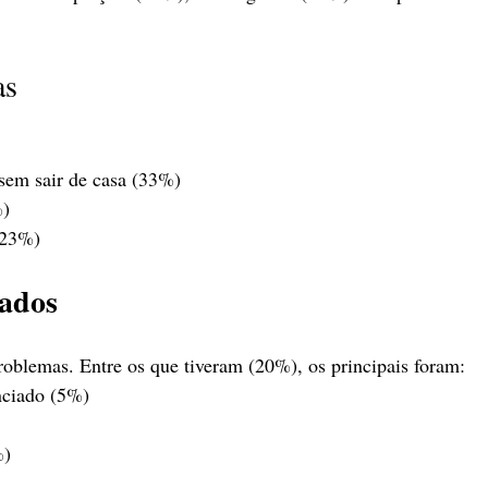
as
em sair de casa (33%)
%)
(23%)
tados
oblemas. Entre os que tiveram (20%), os principais foram:
nciado (5%)
%)