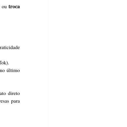
troca 
 ou 
aticidade 
Tok).
no último 
to direto 
esas para 