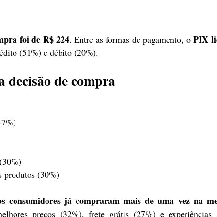
mpra foi de R$ 224
PIX li
. Entre as formas de pagamento, o 
rédito (51%) e débito (20%).
a decisão de compra
(47%)
 (30%)
s produtos (30%)
s consumidores já compraram mais de uma vez na mes
elhores preços (32%), frete grátis (27%) e experiências an