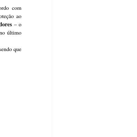
ordo com 
teção ao 
dores
 – o 
o último 
 sendo que 