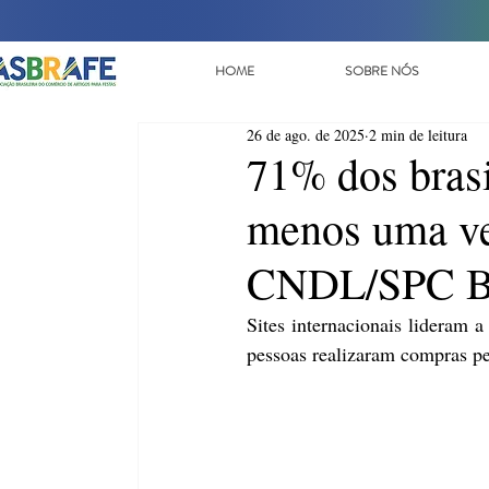
HOME
SOBRE NÓS
26 de ago. de 2025
2 min de leitura
71% dos bras
menos uma ve
CNDL/SPC Br
Sites internacionais lideram 
pessoas realizaram compras pe