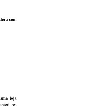
dera com 
ma loja 
teriores 