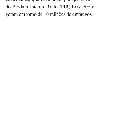
do Produto Interno Bruto (PIB) brasileiro e 
geram em torno de 10 milhões de empregos.
Mais informações
Gestão de Comunicação 
Lucas Mota — 
lmota@fecomercio.com.br
Assessoria de imprensa FecomercioSP
imprensa@fecomercio.net.br
Vinícius Mendes — (11) 96860-1503
Arlete Moraes — (11) 94291-8055
Ana Maria Ribeiro — (13) 99147-3138
Andressa Knop — (11) 94089-4086
Siga a FecomercioSP
Facebook
Instagram 
LinkedIn 