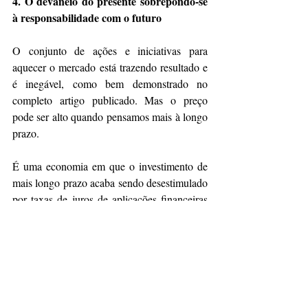
4. O devaneio do presente sobrepondo-se 
à responsabilidade com o futuro
O conjunto de ações e iniciativas para 
aquecer o mercado está trazendo resultado e 
é inegável, como bem demonstrado no 
completo artigo publicado. Mas o preço 
pode ser alto quando pensamos mais à longo 
prazo.
É uma economia em que o investimento de 
mais longo prazo acaba sendo desestimulado 
por taxas de juros de aplicações financeiras 
com razoável nível de segurança e rendendo 
patamares elevados de juros. E que levam à 
reflexão se vale a pena correr riscos 
investindo na economia real.
O esforço com forte indução do Estado com 