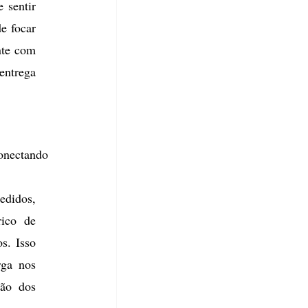
sentir 
 focar 
te com 
ntrega 
onectando 
edidos, 
ico de 
s. Isso 
ga nos 
ão dos 