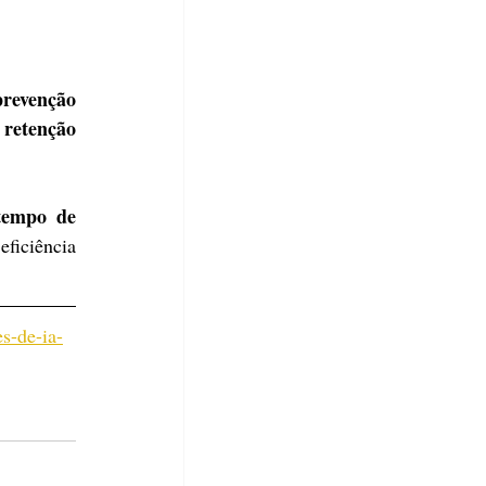
prevenção 
 retenção 
tempo de 
ficiência 
s-de-ia-