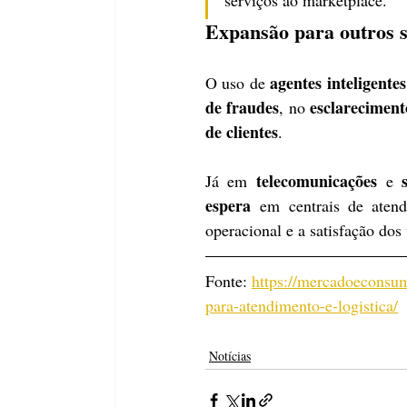
serviços ao marketplace.
Expansão para outros s
agentes inteligentes
O uso de 
de fraudes
esclareciment
, no 
de clientes
.
telecomunicações
Já em 
 e 
espera
 em centrais de aten
operacional e a satisfação dos 
Fonte: 
https://mercadoeconsum
para-atendimento-e-logistica/
Notícias