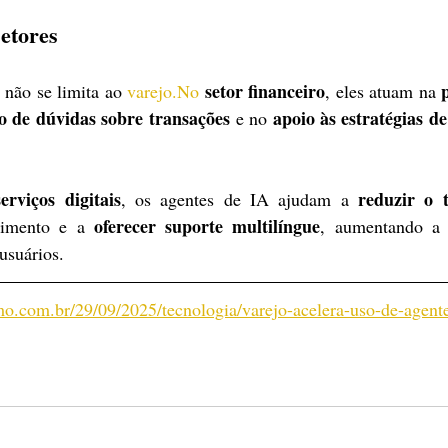
etores
setor financeiro
 não se limita ao 
varejo.No
, eles atuam na 
o de dúvidas sobre transações
apoio às estratégias de
 e no 
serviços digitais
reduzir o 
, os agentes de IA ajudam a 
oferecer suporte multilíngue
dimento e a 
, aumentando a e
usuários.
o.com.br/29/09/2025/tecnologia/varejo-acelera-uso-de-agente