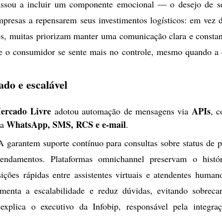
assou a incluir um componente emocional — o desejo de se 
mpresas a repensarem seus investimentos logísticos: em vez de
s, muitas priorizam manter uma comunicação clara e constan
ue o consumidor se sente mais no controle, mesmo quando a e
do e escalável
ercado Livre
APIs
 adotou automação de mensagens via 
, c
WhatsApp, SMS, RCS e e-mail
a 
.
A garantem suporte contínuo para consultas sobre status de p
endamentos. Plataformas omnichannel preservam o histór
ições rápidas entre assistentes virtuais e atendentes humano
menta a escalabilidade e reduz dúvidas, evitando sobrecar
explica o executivo da Infobip, responsável pela integraç