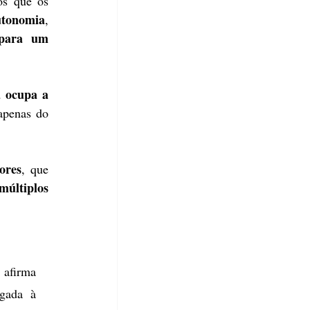
s que os 
utonomia
, 
 para um 
á ocupa a 
apenas do 
ores
, que 
últiplos 
“Estamos vendo uma transformação significativa no comportamento do consumidor”, afirma 
gada à 