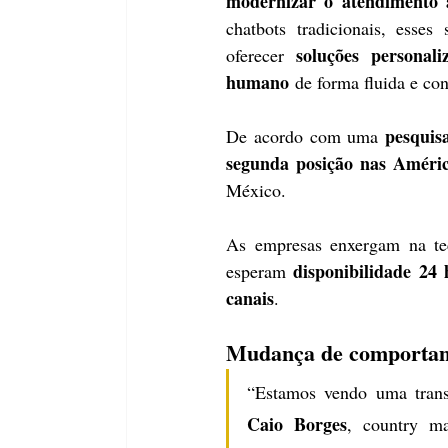
modernizar o atendimento a
chatbots tradicionais, esses
soluções personali
oferecer 
humano
 de forma fluida e con
pesquis
De acordo com uma 
segunda posição nas Améri
México.
As empresas enxergam na te
disponibilidade 24 
esperam 
canais
.
Mudança de comportame
Caio Borges
, country m