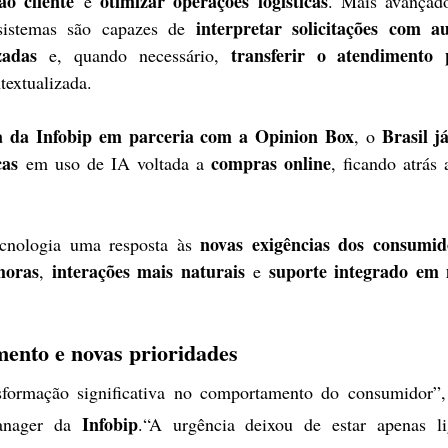
o cliente
otimizar operações logísticas
 e 
. Mais avançado
interpretar solicitações com a
 sistemas são capazes de 
zadas
transferir o atendimento
 e, quando necessário, 
textualizada.
a da Infobip em parceria com a Opinion Box
Brasil j
, o 
cas
compras online
 em uso de IA voltada a 
, ficando atrás 
novas exigências dos consumid
cnologia uma resposta às 
horas
interações mais naturais
suporte integrado em m
, 
 e 
nto e novas prioridades
Infobip
anager da 
.“A urgência deixou de estar apenas li