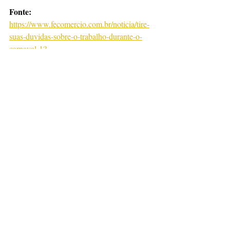
Fonte: 
https://www.fecomercio.com.br/noticia/tire-
suas-duvidas-sobre-o-trabalho-durante-o-
carnaval-1?
utm_medium=email&utm_campaign=direto_
ao_ponto_-_fev-1&utm_source=RD+Station
Notícias
Posts recentes
Ver tudo