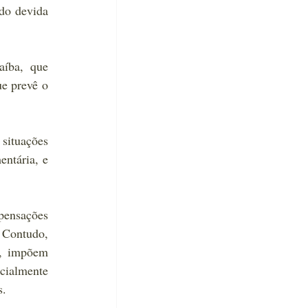
do devida 
íba, que 
e prevê o 
ituações 
ntária, e 
ensações 
 Contudo, 
s, impõem 
cialmente 
s.