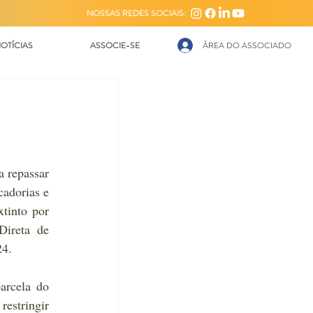
NOSSAS REDES SOCIAIS:
OTÍCIAS
ASSOCIE-SE
ÁREA DO ASSOCIADO
 repassar 
adorias e 
into por 
ireta de 
24.
rcela do 
estringir 