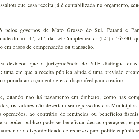
ssaltou que essa receita já é contabilizada no orçamento, sen
 pelos governos de Mato Grosso do Sul, Paraná e Para
idade do art. 4°, §1°, da Lei Complementar (LC) nº 63/90, qu
o em casos de compensação ou transação.
 destacou que a jurisprudência do STF distingue duas s
: uma em que a receita pública ainda é uma previsão orçame
incorporada ao orçamento e está disponível para o erário.
e, quando não há pagamento em dinheiro, como nas comp
vidas, os valores não deveriam ser repassados aos Municípios.
s operações, ao contrário de renúncias ou benefícios fiscai
 e o poder público pode se beneficiar dessas operações, espe
 aumentar a disponibilidade de recursos para políticas pública