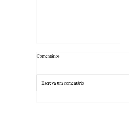
Comentários
Escreva um comentário
Apesar dos juros e da inflação,
mercado de trabalho sustenta
otimismo do consumidor em São
Paulo