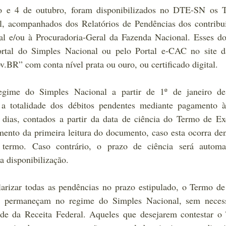
o e 4 de outubro, foram disponibilizados no DTE-SN os T
, acompanhados dos Relatórios de Pendências dos contribui
ral e/ou à Procuradoria-Geral da Fazenda Nacional. Esses d
rtal do Simples Nacional ou pelo Portal e-CAC no site da
v.BR
” com conta nível prata ou ouro, ou certificado digital.
egime do Simples Nacional a partir de 1º de janeiro de
r a totalidade dos débitos pendentes mediante pagamento à 
dias, contados a partir da data de ciência do Termo de Exc
mento da primeira leitura do documento, caso esta ocorra den
 termo. Caso contrário, o prazo de ciência será automat
da disponibilização.
rizar todas as pendências no prazo estipulado, o Termo de 
e permaneçam no regime do Simples Nacional, sem necess
e da Receita Federal. Aqueles que desejarem contestar o 