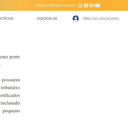
NOSSAS REDES SOCIAIS:
OTÍCIAS
ASSOCIE-SE
ÁREA DO ASSOCIADO
no porte 
.
e possuem 
ributário 
tificados 
ncluindo 
 pequeno 