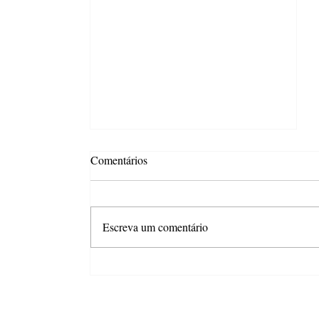
Comentários
Escreva um comentário
Apesar dos juros e da inflação,
mercado de trabalho sustenta
otimismo do consumidor em São