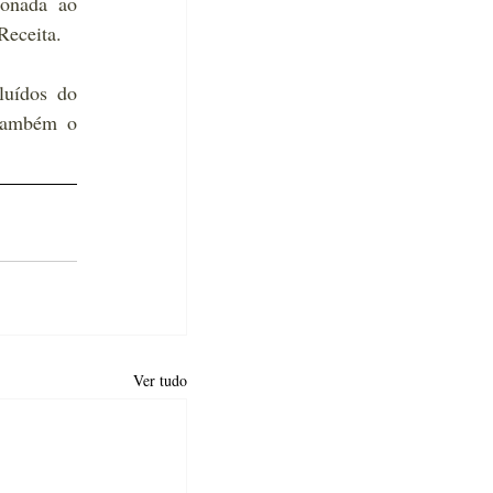
onada ao 
Receita.
uídos do 
também o 
Ver tudo