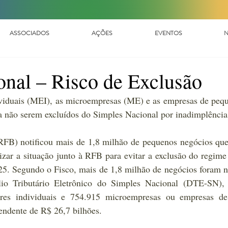
ASSOCIADOS
AÇÕES
EVENTOS
N
onal – Risco de Exclusão
iduais (MEI), as microempresas (ME) e as empresas de peque
a não serem excluídos do Simples Nacional por inadimplência
(RFB) notificou mais de 1,8 milhão de pequenos negócios qu
zar a situação junto à RFB para evitar a exclusão do regime t
025. Segundo o Fisco, mais de 1,8 milhão de negócios foram no
lio Tributário Eletrônico do Simples Nacional (DTE-SN), i
res individuais e 754.915 microempresas ou empresas de
endente de R$ 26,7 bilhões.