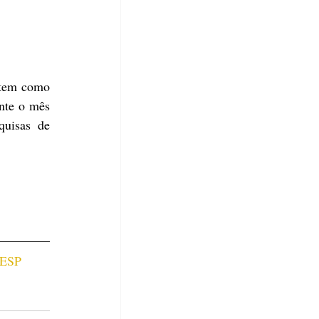
tem como 
nte o mês 
uisas de 
.
FIESP