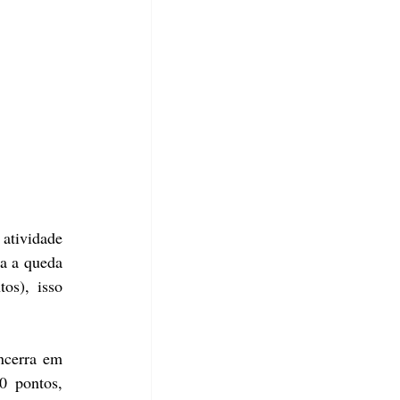
atividade 
a a queda 
s), isso 
ncerra em 
 pontos, 