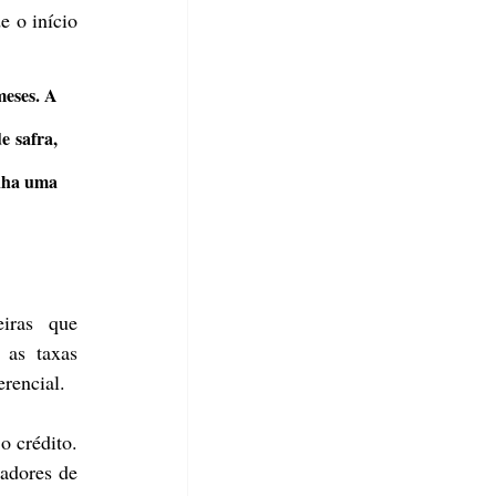
 o início 
eses. A 
 safra, 
nha uma 
iras que 
as taxas 
rencial.
 crédito. 
adores de 