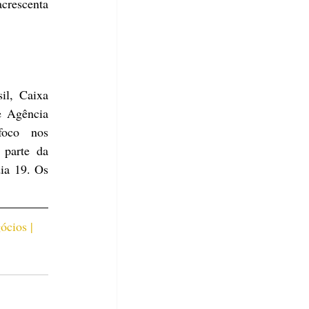
crescenta 
l, Caixa 
 Agência 
oco nos 
parte da 
a 19. Os 
ócios | 