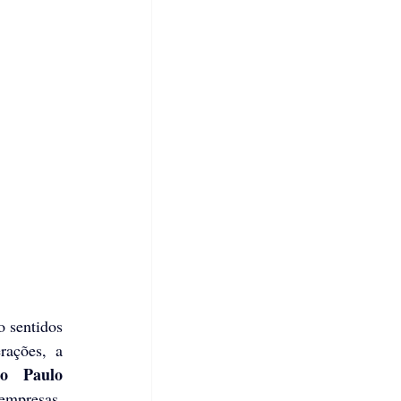
 sentidos 
no setor de Comércio, Serviços ou Atacado de forma imediata. Pensando nessas alterações, a 
 Paulo 
empresas, 