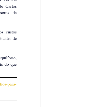
e Carlos 
Azevedo, do Secovi-SP, e de Karina Negreli e Fernando Marçal, ambos assessores da 
s custos 
idades de 
uilíbrio, 
is do que 
fios-para-