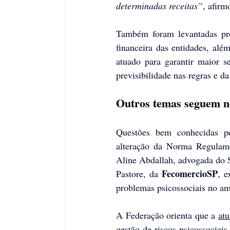
determinadas receitas”
, afirm
Também foram levantadas pre
financeira das entidades, alé
atuado para garantir maior s
previsibilidade nas regras e d
Outros temas seguem no
Questões bem conhecidas pe
alteração da Norma Regulame
Aline Abdallah, advogada do S
FecomercioSP
Pastore, da 
, e
problemas psicossociais no am
A Federação orienta que a 
at
gestão de riscos psicossociai