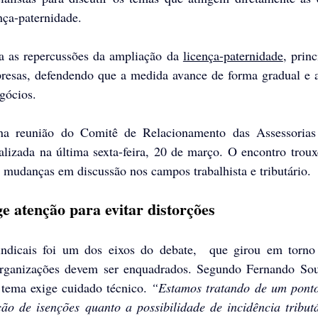
nça-paternidade.
a as repercussões da ampliação da 
licença-paternidade
, princ
resas, defendendo que a medida avance de forma gradual e a
gócios.
a reunião do Comitê de Relacionamento das Assessorias J
ealizada na última sexta-feira, 20 de março. O encontro trouxe
s mudanças em discussão nos campos trabalhista e tributário.
ge atenção para evitar distorções
sindicais foi um dos eixos do debate,  que girou em torno
 organizações devem ser enquadrados. Segundo Fernando Sous
 tema exige cuidado técnico. 
“Estamos tratando de um ponto 
o de isenções quanto a possibilidade de incidência tributá