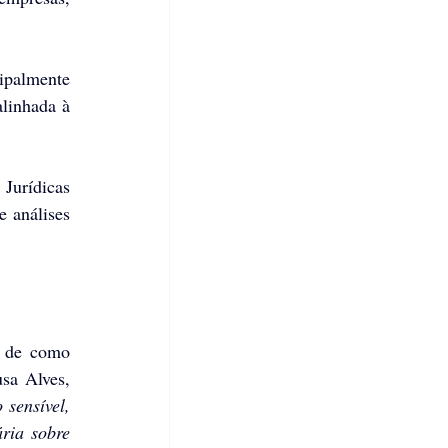
ipalmente 
linhada à 
urídicas 
 análises 
 de como 
a Alves, 
sensível, 
ria sobre 