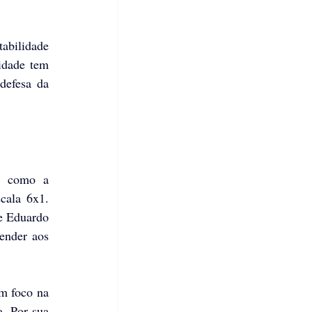
bilidade 
idade tem 
defesa da 
, como a 
ala 6x1. 
e Eduardo 
ender aos 
m foco na 
. Por sua 