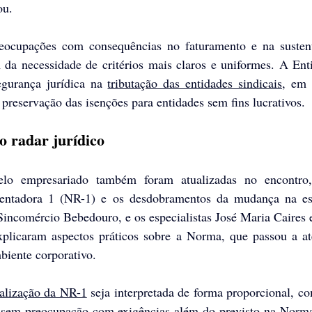
ou.
ocupações com consequências no faturamento e na sustenta
m da necessidade de critérios mais claros e uniformes. A Ent
egurança jurídica na 
tributação das entidades sindicais
, em 
a preservação das isenções para entidades sem fins lucrativos.
 radar jurídico
lo empresariado também foram atualizadas no encontro
ntadora 1 (NR-1) e os desdobramentos da mudança na esc
incomércio Bebedouro, e os especialistas José Maria Caires 
xplicaram aspectos práticos sobre a Norma, que passou a at
biente corporativo. 
ualização da NR-1
 seja interpretada de forma proporcional, co
s sem preocupação com exigências além do previsto na Norma