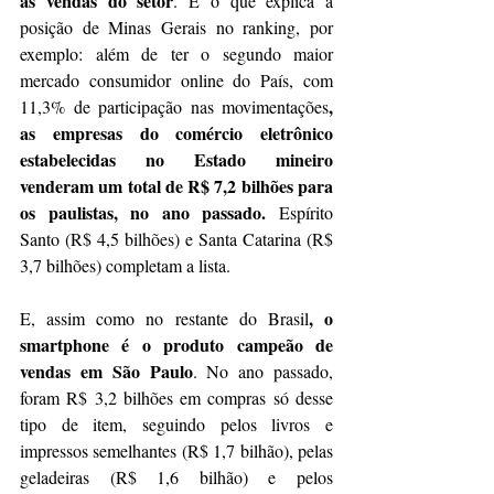
as vendas do setor
. É o que explica a 
posição de Minas Gerais no ranking, por 
exemplo: além de ter o segundo maior 
mercado consumidor online do País, com 
, 
11,3% de participação nas movimentações
as empresas do comércio eletrônico 
estabelecidas no Estado mineiro 
venderam um total de R$ 7,2 bilhões para 
os paulistas, no ano passado.
 Espírito 
Santo (R$ 4,5 bilhões) e Santa Catarina (R$ 
3,7 bilhões) completam a lista.
, o 
E, assim como no restante do Brasil
smartphone
é o produto campeão de 
vendas em São Paulo
. No ano passado, 
foram R$ 3,2 bilhões em compras só desse 
tipo de item, seguindo pelos livros e 
impressos semelhantes (R$ 1,7 bilhão), pelas 
geladeiras (R$ 1,6 bilhão) e pelos 