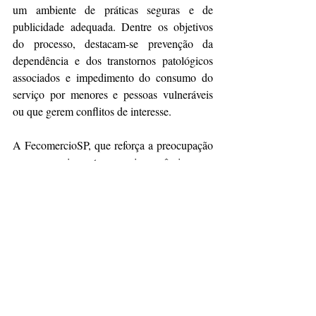
um ambiente de práticas seguras e de 
publicidade adequada. Dentre os objetivos 
do processo, destacam-se prevenção da 
dependência e dos transtornos patológicos 
associados e impedimento do consumo do 
serviço por menores e pessoas vulneráveis 
ou que gerem conflitos de interesse. 
A FecomercioSP, que reforça a preocupação 
com os impactos socioeconômicos e 
psicológicos das apostas esportivas, seguirá 
trabalhando para que esse cenário 
controlado, seguro e equilibrado das 
bets
buscado pela regulamentação se torne norma 
o mais rápido possível.
Sobre a FecomercioSP
Reúne líderes empresariais, especialistas e 