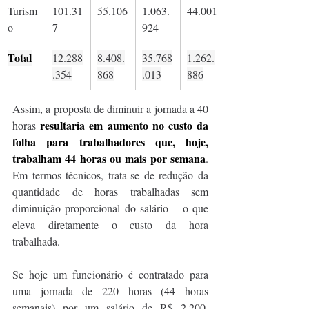
Turism
101.31
55.106
1.063.
44.001
o
7
924
Total
12.288
8.408.
35.768
1.262.
.354
868
.013
886
Assim, a proposta de diminuir a jornada a 40 
resultaria em aumento no custo da 
horas 
folha para trabalhadores que, hoje, 
trabalham 44 horas ou mais por semana
. 
Em termos técnicos, trata-se de redução da 
quantidade de horas trabalhadas sem 
diminuição proporcional do salário – o que 
eleva diretamente o custo da hora 
trabalhada. 
Se hoje um funcionário é contratado para 
uma jornada de 220 horas (44 horas 
semanais) por um salário de R$ 2.200, 