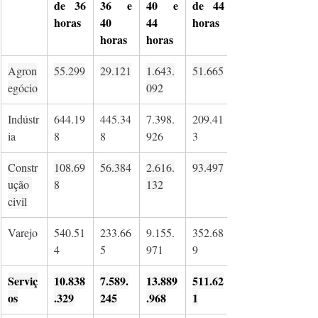
de 36 
36 e 
40 e 
de 44 
horas
40 
44 
horas
horas
horas
Agron
55.299
29.121
1.643.
51.665
egócio
092
Indústr
644.19
445.34
7.398.
209.41
ia
8
8
926
3
Constr
108.69
56.384
2.616.
93.497
ução 
8
132
civil
Varejo
540.51
233.66
9.155.
352.68
4
5
971
9
Serviç
10.838
7.589.
13.889
511.62
os
.329
245
.968
1