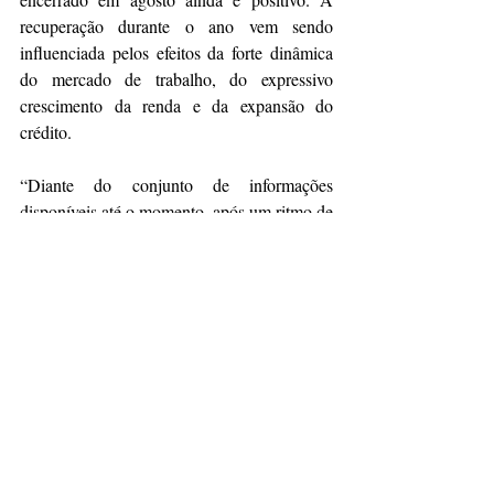
recuperação durante o ano vem sendo 
influenciada pelos efeitos da forte dinâmica 
do mercado de trabalho, do expressivo 
crescimento da renda e da expansão do 
crédito.
“Diante do conjunto de informações 
disponíveis até o momento, após um ritmo de 
crescimento do setor acima do esperado nos 
últimos meses, devido aos efeitos da forte 
dinâmica do mercado de trabalho, do 
expressivo crescimento da renda e da 
expansão do crédito, a Fiesp revisou a 
projeção da produção industrial de 2,2% 
para 2,9% em 2024”, ressalta Igor Rocha.
Em relação ao balanço de riscos para o 
cenário prospectivo, o novo ciclo de aumento 