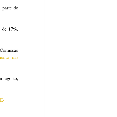
parte do 
r de 17%, 
 Comissão 
ento nas 
 agosto, 
 E-