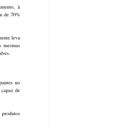
mento, à 
ou de 70% 
ente leva 
s mesmas 
lves.
antes no 
capaz de 
produtos 