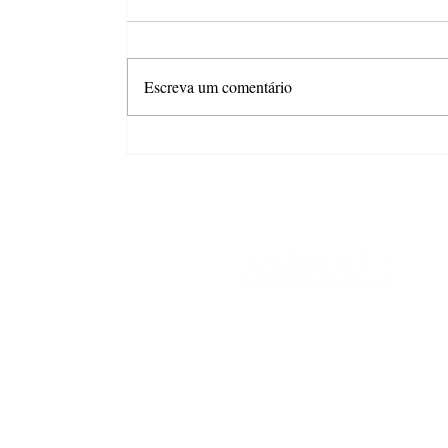
Escreva um comentário
Combo com desconto é o
principal gatilho para aumentar
o gasto no Dia dos Pais