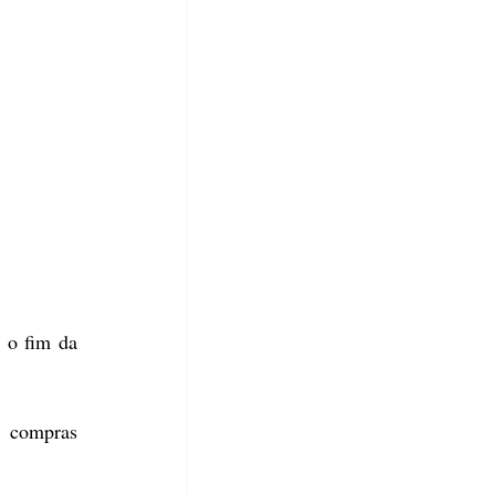
Em reunião com o ministro da fazenda, Fernando Haddad, o presidente do IDV defendeu o fim da 
 compras 