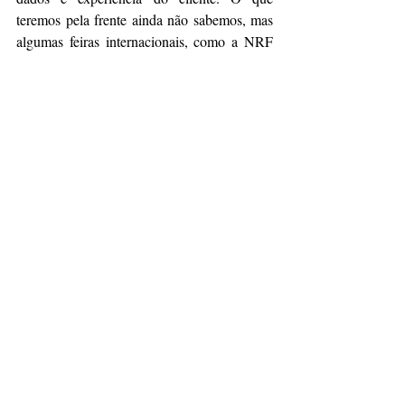
teremos pela frente ainda não sabemos, mas 
algumas feiras internacionais, como a NRF 
nos Estados Unidos e a Euroshop, na 
Alemanha, sempre nos dão algumas pistas (o 
tema inteligência artificial foi algo constante 
nos mais recentes encontros).
Uma coisa é certa: essas mudanças devem 
continuar moldando a forma como os 
varejistas abordam e mitigam as perdas em 
seus negócios, buscando sempre melhorias 
contínuas e adaptação às novas realidades do 
mercado. Se essa resposta não for rápida e 
assertiva, é de esperar que eles tenham 
problemas. E isso, definitivamente, ninguém 
quer!!!
Fonte:
Prevenção de perdas, uma área cada 