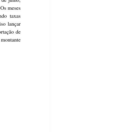
 Os meses 
do taxas 
so lançar 
tação de 
montante 