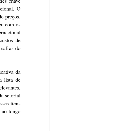
ies chave 
cional. O 
e preços. 
eu com os 
rnacional 
ustos de 
safras do 
cativa da 
lista de 
levantes, 
 setorial 
ses itens 
 ao longo 