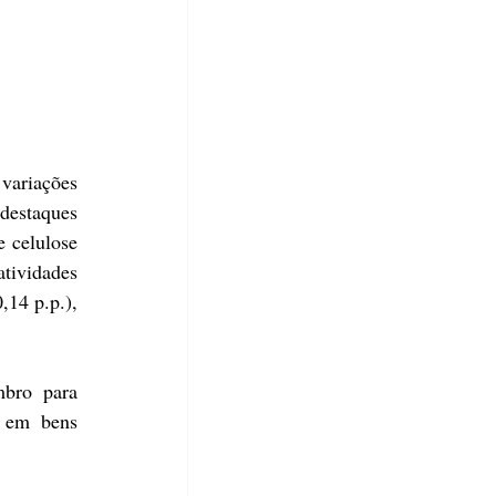
variações 
destaques 
 celulose 
tividades 
14 p.p.), 
bro para 
 em bens 