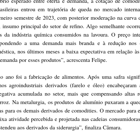
íbrio esperado entre oferta e demanda, a cotação de comodit
rasileiras entrou em trajetória de queda no mercado interna
meiro semestre de 2023, com posterior moderação na curva d
, insumo principal do setor de refino. Algo semelhante ocorr
ens da indústria química consumidos na lavoura. O preço inte
spondendo a uma demanda mais branda e à redução nos c
stica, nos últimos meses a baixa expectativa em relação às 
demanda por esses produtos”, acrescenta Felipe.
o ano foi a fabricação de alimentos. Após uma safra signifi
s agroindustriais derivados (farelo e óleo) encabeçaram a 
negativa acumulada no setor, mais que compensando altas re
oz. Na metalurgia, os produtos de alumínio puxaram a queda
as para os demais derivados de comodities. O mercado para es
ixa atividade percebida e projetada nas cadeias consumidoras
tendeu aos derivados da siderurgia”, finaliza Câmara.