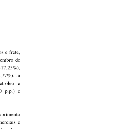
 e frete, 
zembro de 
-17,25%), 
,77%). Já 
tróleo e 
 p.p.) e 
uprimento 
rciais e 