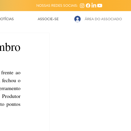
NOSSAS REDES SOCIAIS:
OTÍCIAS
ASSOCIE-SE
ÁREA DO ASSOCIADO
mbro
rente ao 
 fechou o 
rramento 
 Produtor 
o pontos 