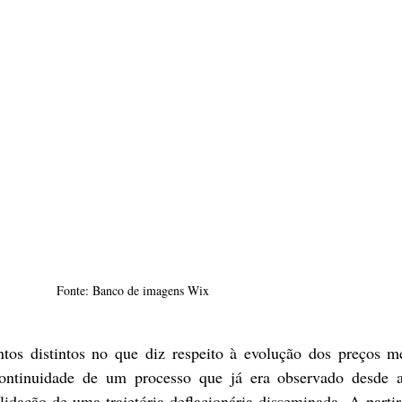
Fonte: Banco de imagens Wix
s distintos no que diz respeito à evolução dos preços mé
ontinuidade de um processo que já era observado desde a
dação de uma trajetória deflacionária disseminada. A partir 