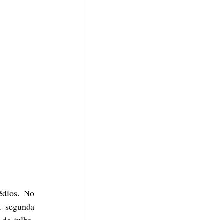
dios. No 
 segunda 
de julho, 