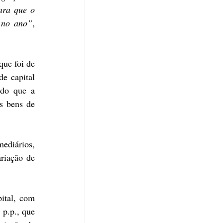
ara que o 
 no ano”
, 
ue foi de 
e capital 
do que a 
 bens de 
ediários, 
riação de 
tal, com 
p.p., que 