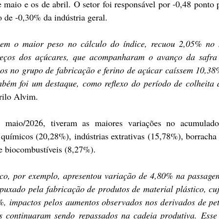
maio e os de abril. O setor foi responsável por -0,48 ponto p
o de -0,30% da indústria geral.
tem o maior peso no cálculo do índice, recuou 2,05% no 
eços dos açúcares, que acompanharam o avanço da safra 
os no grupo de fabricação e ferino de açúcar caíssem 10,38
bém foi um destaque, como reflexo do período de colheita
rilo Alvim.
m maio/2026, tiveram as maiores variações no acumulado
químicos (20,28%), indústrias extrativas (15,78%), borracha e
 e biocombustíveis (8,27%).
ico, por exemplo, apresentou variação de 4,80% na passagem
puxado pela fabricação de produtos de material plástico, cuj
 impactos pelos aumentos observados nos derivados de petr
tos continuaram sendo repassados na cadeia produtiva. Esse