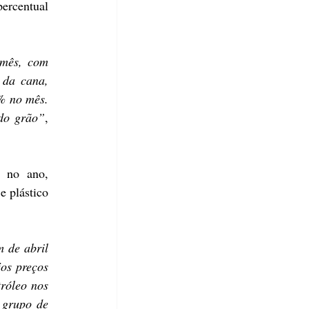
ercentual 
mês, com 
da cana, 
% no mês. 
 do grão”
, 
 no ano, 
 plástico 
 de abril 
os preços 
óleo nos 
 grupo de 