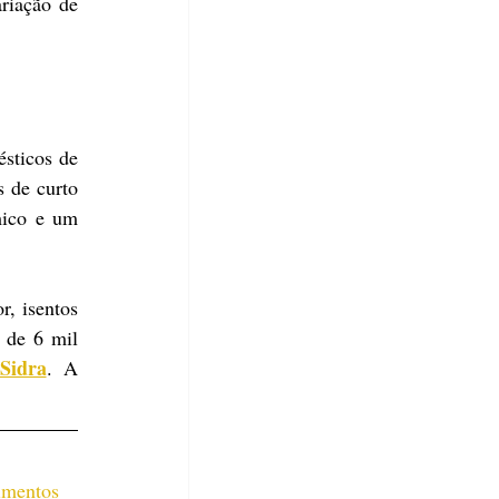
riação de 
ticos de 
 de curto 
ico e um 
, isentos 
 de 6 mil 
Sidra
. A 
imentos