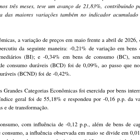
timos três meses, teve um avanço de 21,83%, contribuindo p
ma das maiores variações também no indicador acumulado
icas, a variação de preços em maio frente a abril de 2026, q
percutiu da seguinte maneira: -0,21% de variação em bens d
mediários (BI); e -0,34% em bens de consumo (BC), sen
 de consumo duráveis (BCD) foi de 0,09%, ao passo que nos
uráveis (BCND) foi de -0,42%.
as Grandes Categorias Econômicas foi exercida por bens interm
ndice geral foi de 55,18% e respondeu por -0,16 p.p. da va
as e de transformação.
onsumo, com influência de -0,12 p.p., além de bens de capi
e consumo, a influência observada em maio se divide em 0,01 