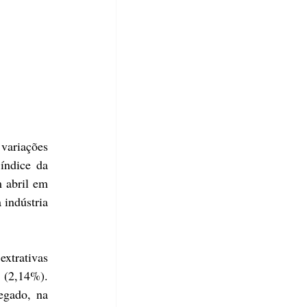
variações 
índice da 
 abril em 
indústria 
trativas 
(2,14%). 
gado, na 