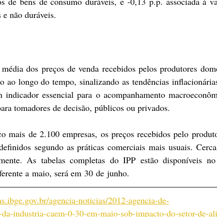
s de bens de consumo duráveis, e -0,13 p.p. associada à va
 e não duráveis.
 
édia dos preços de venda recebidos pelos produtores domés
o ao longo do tempo, sinalizando as tendências inflacionárias
um indicador essencial para o acompanhamento macroeconôm
para tomadores de decisão, públicos ou privados. 
o mais de 2.100 empresas, os preços recebidos pelo produtor
 definidos segundo as práticas comerciais mais usuais. Cerca
mente. As tabelas completas do IPP estão disponíveis no 
ferente a maio, será em 30 de junho.
as.ibge.gov.br/agencia-noticias/2012-agencia-de-
s-da-industria-caem-0-30-em-maio-sob-impacto-do-setor-de-al