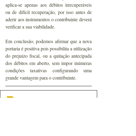
aplica-se apenas aos débitos irrecuperáveis 
ou de difícil recuperação, por isso antes de 
aderir aos instrumentos o contribuinte deverá 
verificar a sua viabilidade.
Em conclusão, podemos afirmar que a nova 
portaria é positiva pois possibilita a utilização 
do prejuízo fiscal, ou a quitação antecipada 
dos débitos em aberto, sem impor inúmeras 
condições taxativas configurando uma 
grande vantagem para o contribuinte.
por8798pgfn_meout22
.doc
Fazer download de DOC • 99KB
Fonte: 
https://doc.fecomercio.com.br/mixlegal/d6a9