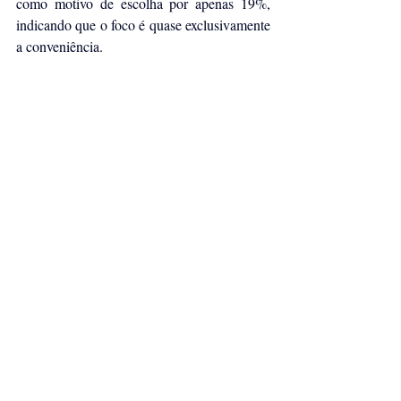
como motivo de escolha por apenas 19%, 
indicando que o foco é quase exclusivamente 
a conveniência.
Por outro lado, a falta de confiança (47%) e 
o medo de clonagem (28%) são os principais 
freios para quem ainda resiste à tecnologia.
A pesquisa mostra que existe um abismo 
entre o receio e a realidade: 68% têm medo 
de golpes, embora 89% nunca tenham 
sofrido qualquer fraude. A incidência real de 
vítimas é de apenas 7%. O levantamento 
aponta ainda que questões técnicas também 
pesam na hora de usar o cartão por 
aproximação: 27% dos não-usuários afirmam 
que a função não está habilitada em seus 
cartões.
METODOLOGIA