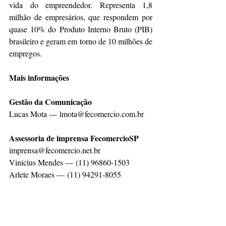
vida do empreendedor. Representa 1,8 
milhão de empresários, que respondem por 
quase 10% do Produto Interno Bruto (PIB) 
brasileiro e geram em torno de 10 milhões de 
empregos.
Mais informações
Gestão da Comunicação
Lucas Mota — 
lmota@fecomercio.com.br
Assessoria de imprensa FecomercioSP
imprensa@fecomercio.net.br
Vinícius Mendes — 
(11) 96860-1503
Arlete Moraes — 
(11) 94291-8055
Ana Maria Ribeiro — 
(13) 99147-3138
Andressa Knop — 
(11) 94089-4086
Siga a FecomercioSP