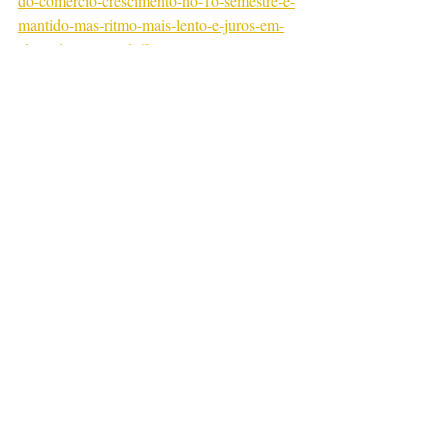
do-comercio-crescimento-no-1o-semestre-e-
mantido-mas-ritmo-mais-lento-e-juros-em-
alta-exigem-cautela/?
mc_cid=7391592a35&mc_eid=ce81527a0d
Notícias
Posts recentes
Ver tudo