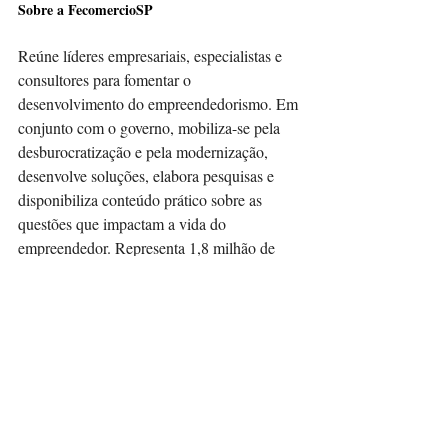
Sobre a FecomercioSP
Reúne líderes empresariais, especialistas e 
consultores para fomentar o 
desenvolvimento do empreendedorismo. Em 
conjunto com o governo, mobiliza-se pela 
desburocratização e pela modernização, 
desenvolve soluções, elabora pesquisas e 
disponibiliza conteúdo prático sobre as 
questões que impactam a vida do 
empreendedor. Representa 1,8 milhão de 
empresários, que respondem por quase 10% 
do Produto Interno Bruto (PIB) brasileiro e 
geram em torno de 10 milhões de empregos.
Mais informações
Gestão da Comunicação
Lucas Mota — 
lmota@fecomercio.com.br